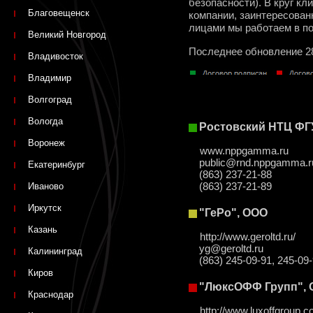
безопасности). В круг к
Благовещенск
компании, заинтересован
лицами мы работаем в п
Великий Новгород
Последнее обновление 2
Владивосток
Владимир
Волгоград
Вологда
Ростовский НТЦ ФГ
Воронеж
www.nppgamma.ru
public@rnd.nppgamma.r
Екатеринбург
(863) 237-21-88
Иваново
(863) 237-21-89
Иркутск
"ГеРо", ООО
Казань
http://www.geroltd.ru/
yg@geroltd.ru
Калининград
(863) 245-09-91, 245-09
Киров
"ЛюксОФФ Групп",
Краснодар
http://www.luxoffgroup.c