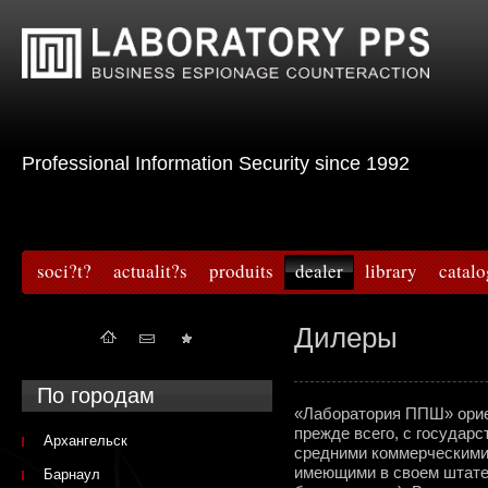
Professional Information Security since 1992
soci?t?
actualit?s
produits
dealer
library
catal
Дилеры
По городам
«Лаборатория ППШ» ориен
прежде всего, с государ
Архангельск
средними коммерческими 
имеющими в своем штат
Барнаул