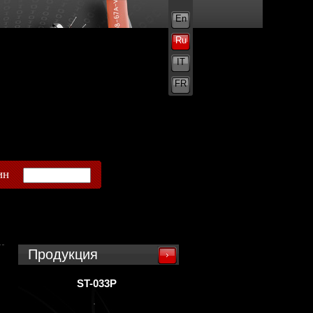
En
Ru
IT
FR
ин
Продукция
ST-033P