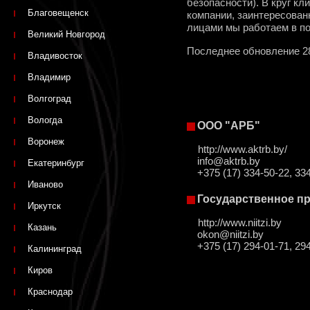
безопасности). В круг к
Благовещенск
компании, заинтересован
лицами мы работаем в п
Великий Новгород
Последнее обновление 2
Владивосток
Владимир
Волгоград
Вологда
ООО "АРБ"
Воронеж
http://www.aktrb.by/
info@aktrb.by
Екатеринбург
+375 (17) 334-50-22, 33
Иваново
Государственное п
Иркутск
http://www.niitzi.by
Казань
okon@niitzi.by
+375 (17) 294-01-71, 29
Калининград
Киров
Краснодар