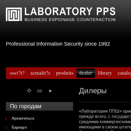
Professional Information Security since 1992
soci?t?
actualit?s
produits
dealer
library
catal
Дилеры
По городам
«Лаборатория ППШ» ориен
прежде всего, с государ
Архангельск
средними коммерческими 
имеющими в своем штат
Барнаул