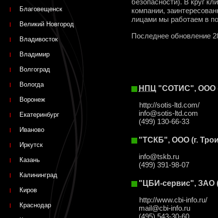
безопасности). В круг к
Благовещенск
компании, заинтересован
лицами мы работаем в п
Великий Новгород
Последнее обновление 2
Владивосток
Владимир
Волгоград
Вологда
НПЦ
"СОТИС", ООО 
Воронеж
http://sotis-ltd.com/
info@sotis-ltd.com
Екатеринбург
(499) 130-66-33
Иваново
"ТСКБ", ООО (г. Тро
Иркутск
info@tskb.ru
Казань
(499) 391-98-07
Калининград
"ЦБИ-сервис", ЗАО 
Киров
http://www.cbi-info.ru/
Краснодар
mail@cbi-info.ru
(495) 543-30-60