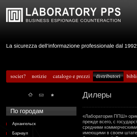
La sicurezza dell’informazione professionale dal 
societ?
notizie
catalogo e prezzi
distributori
bibl
Дилеры
По городам
«Лаборатория ППШ» ориен
прежде всего, с государ
Архангельск
средними коммерческими 
имеющими в своем штат
Барнаул