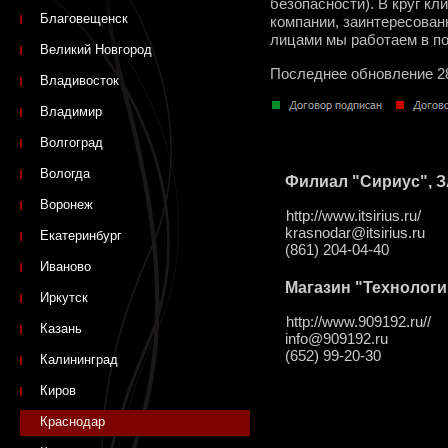
безопасности). В круг к
Благовещенск
компании, заинтересован
лицами мы работаем в п
Великий Новгород
Последнее обновление 2
Владивосток
Владимир
Волгоград
Вологда
Филиал "Сириус", 
Воронеж
http://www.itsirius.ru/
krasnodar@itsirius.ru
Екатеринбург
(861) 204-04-40
Иваново
Магазин "Технологи
Иркутск
http://www.909192.ru//
Казань
info@909192.ru
(652) 99-20-30
Калининград
Киров
Краснодар