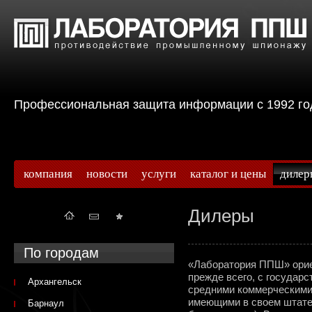
Профессиональная защита информации с 199
компания
новости
услуги
каталог и цены
дилер
Дилеры
По городам
«Лаборатория ППШ» ориен
прежде всего, с государ
Архангельск
средними коммерческими 
имеющими в своем штат
Барнаул