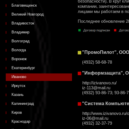
безопасности). В круг к
Благовещенск
компании, заинтересован
лицами мы работаем в п
Великий Новгород
Последнее обновление 2
Владивосток
Владимир
Волгоград
Вологда
"ПромоПилот", ОО
Воронеж
(4932) 58-68-78
Екатеринбург
"Информзащита", 
Иваново
http://izivanovo.ru/
Иркутск
iz-113@mail.ru
(4932) 93-86-73; 93-86-
Казань
"Система Компьюте
Калининград
Киров
http://www.izivanovo.ru/o
iz-06@mail.ru
Краснодар
(4932) 32-37-79