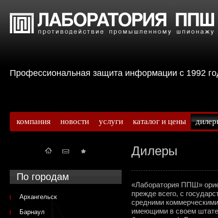
Профессиональная защита информации с 199
компания
новости
услуги
каталог и цены
дилер
Дилеры
По городам
«Лаборатория ППШ» ориен
прежде всего, с государ
Архангельск
средними коммерческими 
имеющими в своем штат
Барнаул