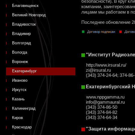
безопасности). В круг к
Благовещенск
компании, заинтересован
лицами мы работаем в п
Великий Новгород
Последнее обновление 2
Владивосток
Владимир
Волгоград
Вологда
"Институт Радиоэл
Воронеж
http://www.irsural.ru/
zi@irsural.ru
Екатеринбург
(343) 374-24-64; 374-86
Иваново
Екатеринбургский 
Иркутск
www.nppgamma.ru
Казань
info@gammaural.ru
(343) 374-86-50
Калининград
(343) 374-84-82
(343) 374-64-34
Киров
Краснодар
"Защита информаци