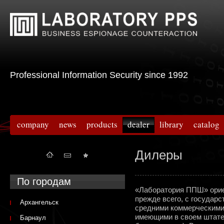
Professional Information Security since 1992
company
news
products
dealer
library
catalog
Дилеры
По городам
«Лаборатория ППШ» ориен
прежде всего, с государ
Архангельск
средними коммерческими 
имеющими в своем штат
Барнаул