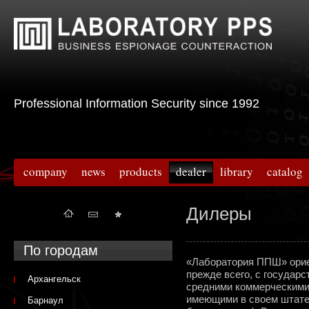
Professional Information Security since 1992
company
news
products
dealer
library
catalog
Дилеры
По городам
«Лаборатория ППШ» ориен
прежде всего, с государ
Архангельск
средними коммерческими 
имеющими в своем штат
Барнаул