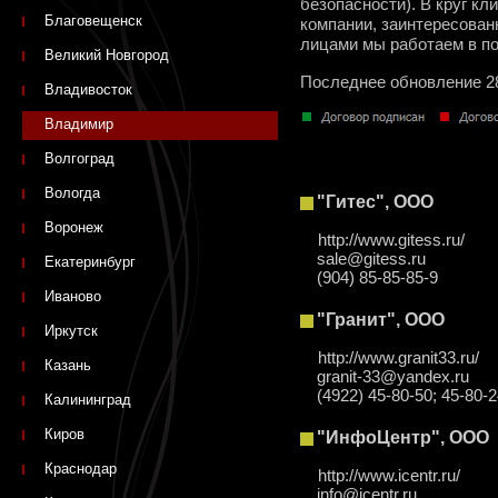
безопасности). В круг к
Благовещенск
компании, заинтересован
лицами мы работаем в п
Великий Новгород
Последнее обновление 2
Владивосток
Владимир
Волгоград
Вологда
"Гитес", ООО
Воронеж
http://www.gitess.ru/
sale@gitess.ru
Екатеринбург
(904) 85-85-85-9
Иваново
"Гранит", ООО
Иркутск
http://www.granit33.ru/
Казань
granit-33@yandex.ru
(4922) 45-80-50; 45-80-
Калининград
Киров
"ИнфоЦентр", ООО
Краснодар
http://www.icentr.ru/
info@icentr.ru