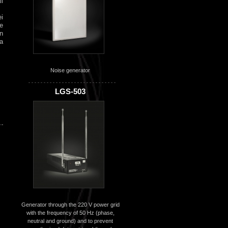
i
i
le
un
 a
Noise generator
LGS-503
Generator through the 220 V power grid
with the frequency of 50 Hz (phase,
neutral and ground) and to prevent