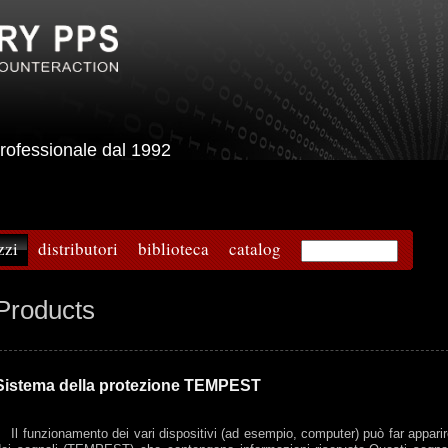
e professionale dal 1992
zzi
distributori
biblioteca
catalog
Products
Sistema della protezione TEMPEST
l funzionamento dei vari dispositivi (ad esempio, computer) può far appari