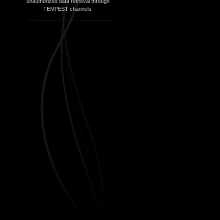
unauthorized data retrieval through
TEMPEST channels.