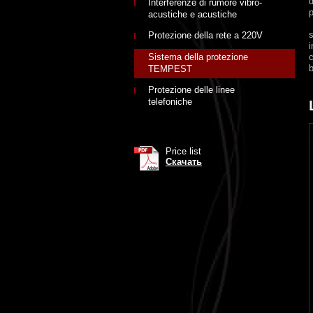
Interferenze di rumore vibro-
p
acustiche e acustiche
s
Protezione della rete a 220V
i
Sistema della protezione
c
TEMPEST
Protezione delle linee
telefoniche
Price list
Скачать