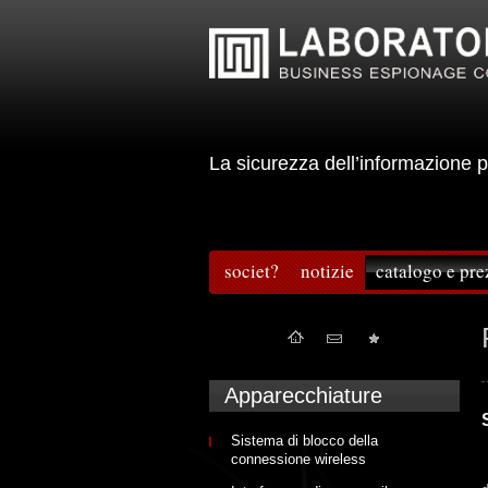
La sicurezza dell’informazion
societ?
notizie
catalogo e pre
Apparecchiature
Sistema di blocco della
connessione wireless
I