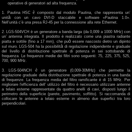
operative di generatori ad alta frequenza.
è
1. Pautina HSC
composto dal modulo Pautina, che rappresenta un’
à
unit
con un cavo DVI-D staccabile e software «Pautina 1.0».
Nell’unit
à
c’
è
una presa RJ-45 per la connessione alla rete Ethernet.
2. LGS-504VCH è un generatore a banda larga (da 0,009 a 1000 MHz) con
un’ antenna integrata. Il prodotto
è
realizzato come una piastra radiante
ò
piatta e sottile (fino a 17 mm), che pu
essere nascosto dietro un dipinto
à
sul muro. LGS-504 ha la possibilit
di regolazione indipendente e graduale
del livello di distribuzione spettrale di potenza in sei sottobande di
frequenza. Le frequenze medie dei filtri sono seguenti: 75, 225, 375, 525,
700, 900 MHz.
è
3. LGS-504NCH
un generatore (0,009-30MHz) che permette la
regolazione graduale della distribuzione spettrale di potenza in una banda
di frequenze. La frequenza media del filtro ramificante
è
di 15 MHz. Per
migliorare l'efficienza dell’ utilizzo del filtro
è
necessario utilizzare antenne
a telaio esterne rappresentate da quattro anelli di cavi, disposti lungo il
perimetro della superficie (parete, pavimento, soffitto). Si raccomanda di
collocare le antenne a telaio esterne in almeno due superfici tra loro
perpendicolari.