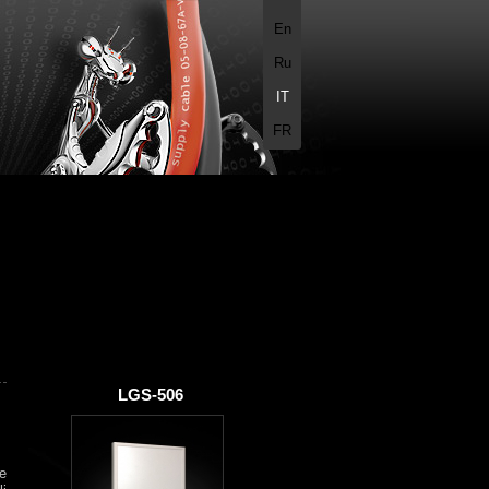
En
Ru
IT
FR
LGS-506
re