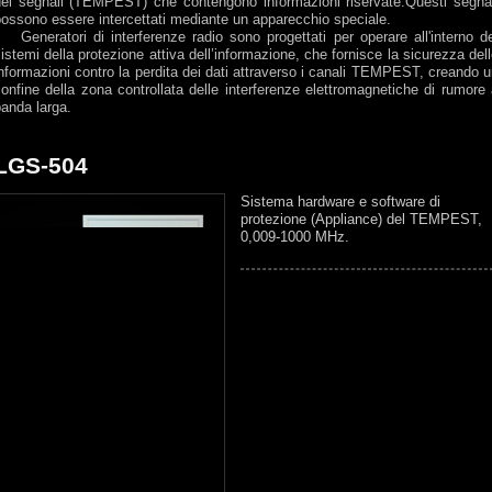
dei segnali (TEMPEST) che contengono informazioni riservate.Questi segnal
ossono essere intercettati mediante un apparecchio speciale.
Generatori di interferenze radio sono progettati per operare all'interno de
istemi della protezione attiva dell’informazione, che fornisce la sicurezza del
nformazioni contro la perdita dei dati attraverso i canali TEMPEST, creando 
onfine della zona controllata delle interferenze elettromagnetiche di rumore
banda larga.
LGS-504
Sistema hardware e software di
protezione (Appliance) del TEMPEST,
0,009-1000 MHz.