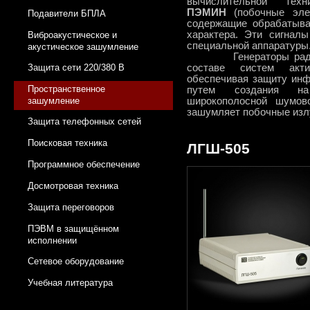
вычислительной тех
ПЭМИН
(побочные элек
Подавители БПЛА
содержащие обрабатыв
характера. Эти сигнал
Виброакустическое и
специальной аппаратуры
акустическое зашумление
Генераторы радиопо
Защита сети 220/380 В
составе систем акт
обеспечивая защиту ин
Пространственное
путем создания на
зашумление
широкополосной шумово
зашумляет побочные изл
Защита телефонных сетей
Поисковая техника
ЛГШ-505
Программное обеспечение
Досмотровая техника
Защита переговоров
ПЭВМ в защищённом
исполнении
Сетевое оборудование
Учебная литература