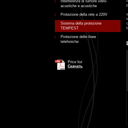
Interferenze di rumore vibro-
p
acustiche e acustiche
s
Protezione della rete a 220V
i
Sistema della protezione
c
TEMPEST
Protezione delle linee
telefoniche
Price list
Скачать