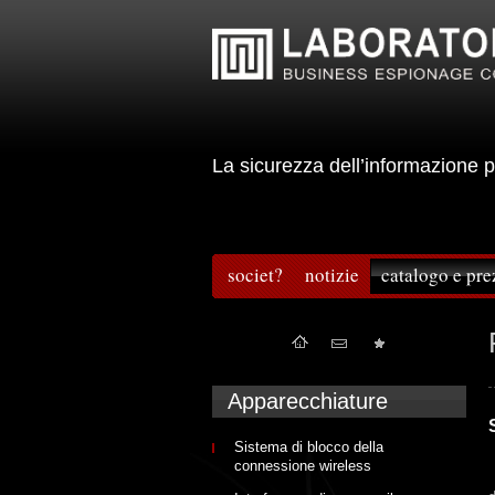
La sicurezza dell’informazion
societ?
notizie
catalogo e pre
Apparecchiature
Sistema di blocco della
connessione wireless
I