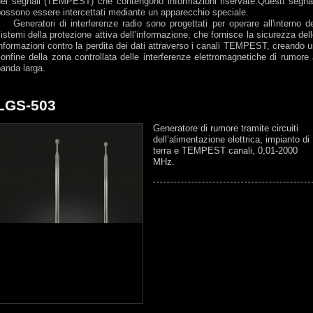
dei segnali (TEMPEST) che contengono informazioni riservate.Questi segnal
ossono essere intercettati mediante un apparecchio speciale.
Generatori di interferenze radio sono progettati per operare all'interno de
istemi della protezione attiva dell’informazione, che fornisce la sicurezza del
nformazioni contro la perdita dei dati attraverso i canali TEMPEST, creando 
onfine della zona controllata delle interferenze elettromagnetiche di rumore
banda larga.
LGS-503
Generatore di rumore tramite circuiti
dell’alimentazione elettrica, impianto di
terra e TEMPEST canali, 0,01-2000
MHz.