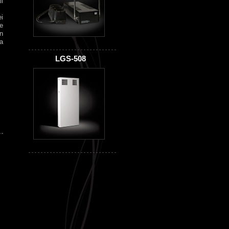
i
i
le
un
 a
LGS-508