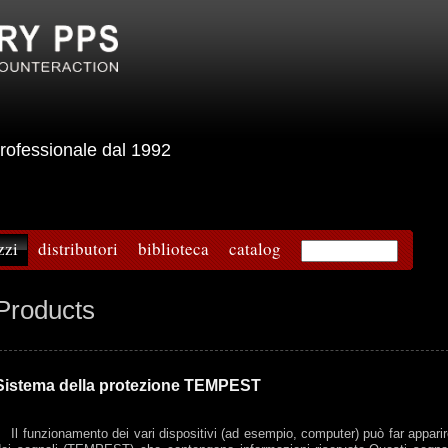
e professionale dal 1992
zzi
distributori
biblioteca
catalog
Products
Sistema della protezione TEMPEST
l funzionamento dei vari dispositivi (ad esempio, computer) può far appari