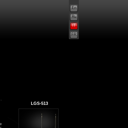
En
Ru
IT
FR
LGS-513
re