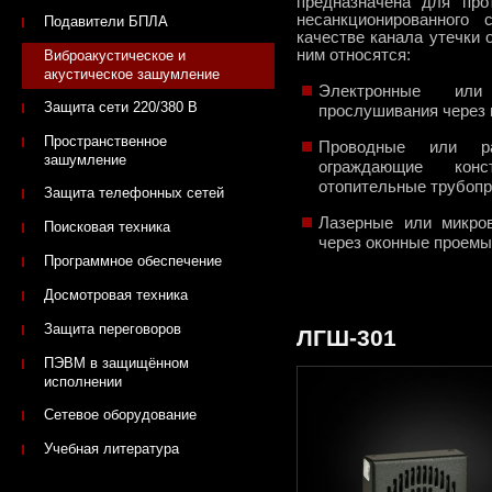
предназначена для про
несанкционированного
Подавители БПЛА
качестве канала утечки
ним относятся:
Виброакустическое и
акустическое зашумление
Электронные или
Защита сети 220/380 В
прослушивания через 
Пространственное
Проводные или ра
зашумление
ограждающие кон
отопительные трубоп
Защита телефонных сетей
Лазерные или микро
Поисковая техника
через оконные проемы
Программное обеспечение
Досмотровая техника
Защита переговоров
ЛГШ-301
ПЭВМ в защищённом
исполнении
Сетевое оборудование
Учебная литература