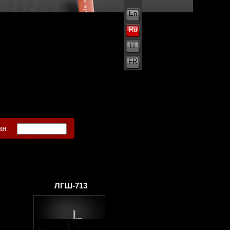
En
Ru
IT
FR
ин
ЛГШ-713