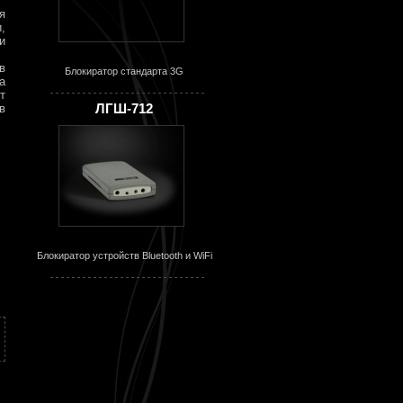
я
,
и
в
Блокиратор стандарта 3G
а
т
ЛГШ-712
в
Блокиратор устройств Bluetooth и WiFi