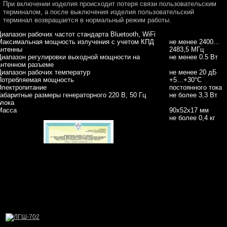
При включении изделия происходит потеря связи пользовательским
терминалом, а после выключения изделия пользовательский
терминал возвращается в нормальный режим работы.
Диапазон рабочих частот стандарта Bluetooth, WiFi
Максимальная мощность излучения с учетом КПД
не менее 2400…
антенны
2483,5 МГц
Диапазон регулировки выходной мощности на
не менее 0.5 Вт
антенном разъеме
Диапазон рабочих температур
не менее 20 дБ
Потребляемая мощность
+5…+30°C
Электропитание
постоянного тока
Габаритные размеры генераторного
220 В, 50 Гц
не более 3,3 Вт
блока
Масса
90х52х17 мм
не более 0,4 кг