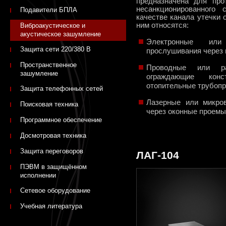
предназначена для про
несанкционированного
Подавители БПЛА
качестве канала утечки
ним относятся:
Виброакустическое и
акустическое зашумление
Электронные или
Защита сети 220/380 В
прослушивания через 
Пространственное
Проводные или ра
зашумление
ограждающие кон
отопительные трубоп
Защита телефонных сетей
Лазерные или микро
Поисковая техника
через оконные проемы
Программное обеспечение
Досмотровая техника
Защита переговоров
ЛАГ-104
ПЭВМ в защищённом
исполнении
Сетевое оборудование
Учебная литература