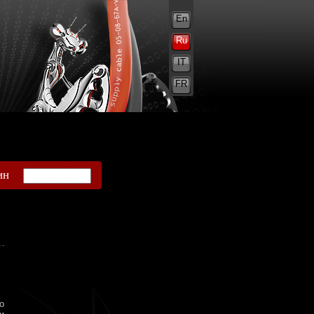
En
Ru
IT
FR
ин
о