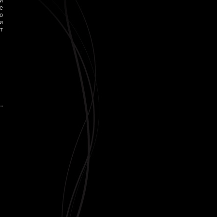
и
е
о
и
т