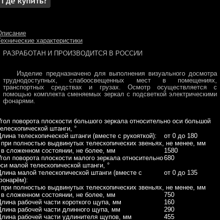
Описание
Технические характеристики
РАЗРАБОТАН И ПРОИЗВОДИТСЯ В РОССИИ
Изделие предназначено для выполнения визуального досмотра
труднодоступных, слабоосвещенных мест в помещениях,
транспортных средствах и грузах. Осмотр осуществляется с
помощью комплекта сменяемых зеркал с подсветкой электрическими
фонарями.
Угол поворота плоскости большого зеркала относительно оси большой
телескопической штанги, °
Длина телескопической штанги (вместе с рукояткой):
от 0 до 180
- при полностью выдвинутых телескопических звеньях, не менее, мм
- в сложенном состоянии, не более, мм
1580
Угол поворота плоскости малого зеркала относительно
680
оси малой телескопической штанги, °
Длина малой телескопической штанги (вместе с
от 0 до 135
фонарём):
- при полностью выдвинутых телескопических звеньях, не менее, мм
- в сложенном состоянии, не более, мм
750
Длина рабочей части короткого щупа, мм
160
Длина рабочей части длинного щупа, мм
290
Длина рабочей части удлинителя щупов, мм
455