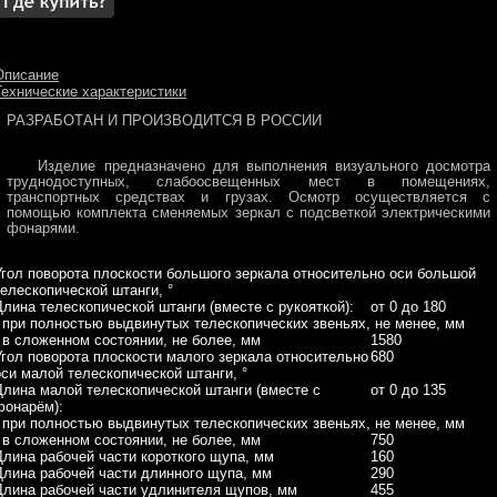
Описание
Технические характеристики
РАЗРАБОТАН И ПРОИЗВОДИТСЯ В РОССИИ
Изделие предназначено для выполнения визуального досмотра
труднодоступных, слабоосвещенных мест в помещениях,
транспортных средствах и грузах. Осмотр осуществляется с
помощью комплекта сменяемых зеркал с подсветкой электрическими
фонарями.
Угол поворота плоскости большого зеркала относительно оси большой
телескопической штанги, °
Длина телескопической штанги (вместе с рукояткой):
от 0 до 180
- при полностью выдвинутых телескопических звеньях, не менее, мм
- в сложенном состоянии, не более, мм
1580
Угол поворота плоскости малого зеркала относительно
680
оси малой телескопической штанги, °
Длина малой телескопической штанги (вместе с
от 0 до 135
фонарём):
- при полностью выдвинутых телескопических звеньях, не менее, мм
- в сложенном состоянии, не более, мм
750
Длина рабочей части короткого щупа, мм
160
Длина рабочей части длинного щупа, мм
290
Длина рабочей части удлинителя щупов, мм
455