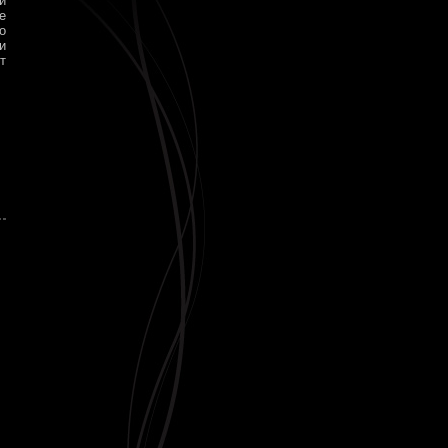
и
е
о
и
т