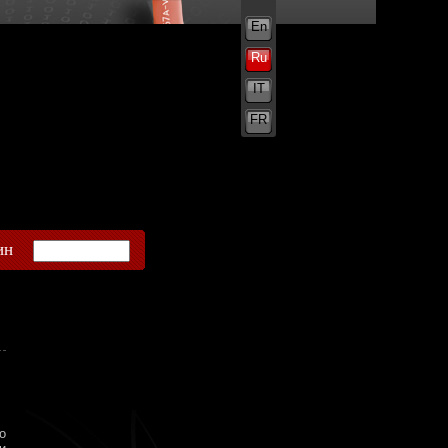
En
Ru
IT
FR
ин
о