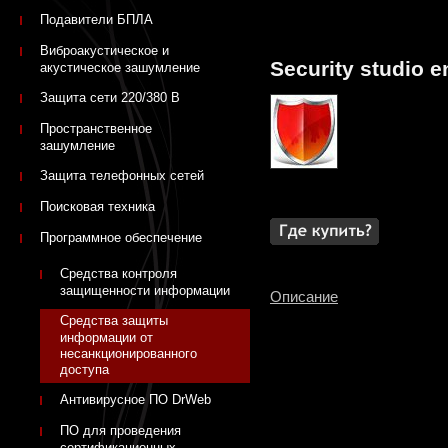
Подавители БПЛА
Виброакустическое и
Security studio e
акустическое зашумление
Защита сети 220/380 В
Пространственное
зашумление
Защита телефонных сетей
Поисковая техника
Программное обеспечение
Средства контроля
защищенности информации
Описание
Средства защиты
информации от
несанкционированного
доступа
Антивирусное ПО DrWeb
ПО для проведения
сертификационных