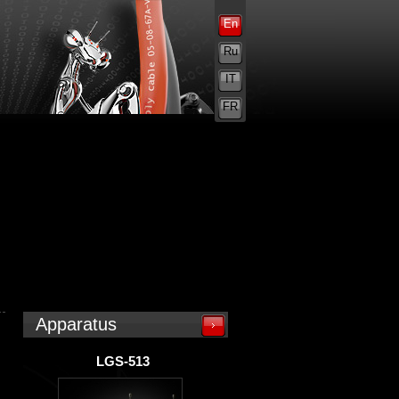
En
Ru
IT
FR
Apparatus
LGS-513