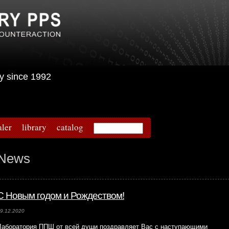
urity since 1992
aler
library
catalog
News
С Новым годом и Рождеством!
9.12.2020
Лаборатория ППШ от всей души поздравляет Вас с наступающими