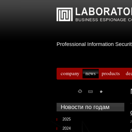
Professional Information Sec
company
news
products
de
Новости по годам
2025
2
2024