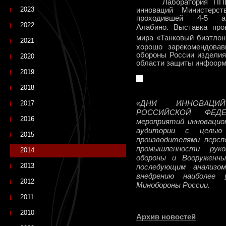
Лаборатория ПП
2023
инноваций Министерст
проходившей 4-5 а
2022
Алабино.
Выставка про
мира «Танковый биатлон
2021
хорошо зарекомендова
обороны России изделия
2020
области защиты инфоорм
2019
2018
2017
«ДНИ ИННОВАЦИ
РОССИЙСКОЙ ФЕДЕ
2016
мероприятий инновацио
аудитории с целью 
2015
производителями персп
промышленности рук
2014
обороны и Вооруженны
2013
последующим анализо
внедрению наиболее
2012
Минобороны России.
2011
2010
Архив новостей