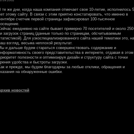
0.09.2002
В те же дни, когда наша компания отмечает свое 10-летие, исполнилось 
лет этому сайту. В связи с этим приятно констатировать, что именно в
сентябре счетчик первой страницы зафиксировал 100-тысячное
посещение.
Сейчас ежедневно на сайте бывает примерно 70 посетителей и около 250
ти загрузок страниц (данные только по страницам, обсчитываемым
статистикой). Для узкоспециализированного сайта нашей тематики это, н
наш взгляд, весьма неплохой результат.
Мы и дальше будем стараться совершенствовать содержание и
информативность своего представительства в интернете, отдавая в этом
приоритет полезности и оптимизируя дизайн и структуру сайта с точки
зрения удобства и быстроты загрузки.
Как и прежде, мы будем благодарны за любые отклики, обращения и
указания на обнаруженные ошибки.
Архив новостей