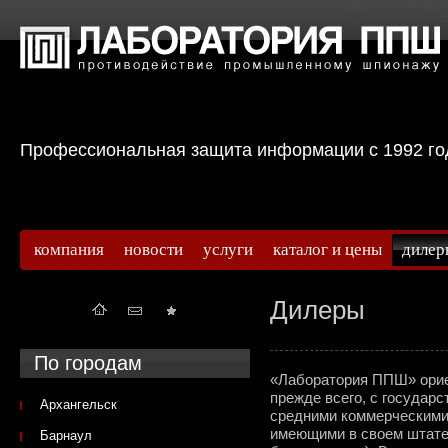
Профессиональная защита информации с 199
компания
новости
услуги
каталог и цены
дилер
Дилеры
По городам
«Лаборатория ППШ» ориен
прежде всего, с государ
Архангельск
средними коммерческими 
имеющими в своем штат
Барнаул