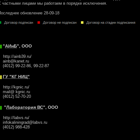
С частными лицами мы работаем в порядке исключения.
Последнее обновление 28-09-18
"
АИнБ
", ООО
http://ainb39.ru/
ainb@kanet.ru
(4012) 99-22-86, 99-22-87
ГУ "КГ НИЦ"
http://kgnic.ru/
mail@ kgnic.ru
(4012) 52-70-20
"
Лаборатория ВС
", ООО
http://labvs.ru/
infokaliningrad@labvs.ru
(4012) 988-428