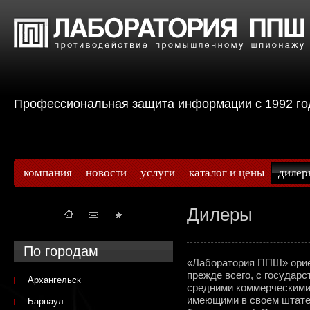
Профессиональная защита информации с 199
компания
новости
услуги
каталог и цены
дилер
Дилеры
По городам
«Лаборатория ППШ» ориен
прежде всего, с государ
Архангельск
средними коммерческими 
имеющими в своем штат
Барнаул