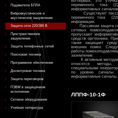
Во-первых, это утечк
переменного тока (2
Подавители БПЛА
информативных сигналов 
Существуют пассивны
Виброакустическое и
переменного тока (22
акустическое зашумление
информации.
Защита сети 220/380 В
Пассивная защита сети
сетевых помехоподавл
Пространственное
пропускают информатив
зашумление
средств оргтехники. Пр
также защищает средс
Защита телефонных сетей
внешних помех. Следу
работы помехоподавляющ
Поисковая техника
заземление.
К активным методам за
Программное обеспечение
относятся методы, 
специальными генератор
Досмотровая техника
по уровню сигналы 
информативные сигналы.
Защита переговоров
ПЭВМ в защищённом
исполнении
ЛППФ-10-1Ф
Сетевое оборудование
Учебная литература