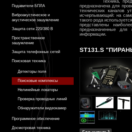
Техника, представл
Подавители БПЛА
предназначена для пров
технических каналов у
Виброакустическое и
исчерпывающий: на сам
акустическое зашумление
такого рода используетс
представлены наиболе
Защита сети 220/380 В
предназначенные для 
информации.
Пространственное
зашумление
ST131.S "ПИРАНЬ
Защита телефонных сетей
Поисковая техника
Детекторы поля
Поисковые комплексы
Нелинейные локаторы
Проверка проводных линий
Обнаружители видеокамер
Программное обеспечение
Досмотровая техника