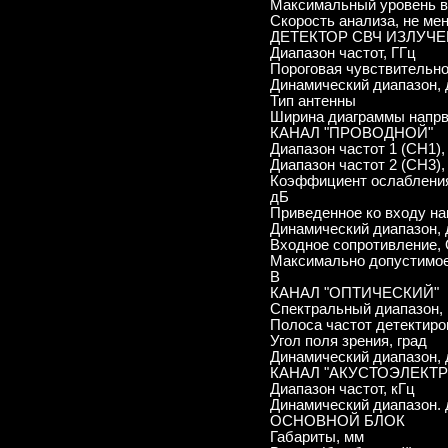
Максимальный уровень в
Скорость анализа, не мен
ДЕТЕКТОР СВЧ ИЗЛУЧ
Диапазон частот, ГГц
Пороговая чувствительно
Динамический диапазон,
Тип антенны
Ширина диаграммы напрв
КАНАЛ "ПРОВОДНОЙ"
Диапазон частот 1 (СH1)
Диапазон частот 2 (СH3),
Коэффициент ослабления
дБ
Приведенное ко входу н
Динамический диапазон,
Входное сопротивление,
Максимально допустимое
В
КАНАЛ "ОПТИЧЕСКИЙ"
Спектральный диапазон,
Полоса частот детектиро
Угол поля зрения, град
Динамический диапазон,
КАНАЛ "АКУСТОЭЛЕКТ
Диапазон частот, кГц
Динамический диапазон.
ОСНОВНОЙ БЛОК
Габариты, мм