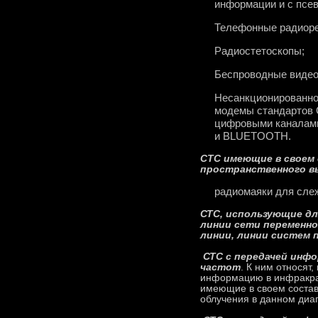
информации и с псе
Телефонные радиоре
Радиостетоскопы;
Беспроводные виде
Несанкционированно
модемы стандартов G
цифровыми каналам
и BLUETOOTH.
CТС имеющие в своем
пространственного в
радиомаяки для сле
СТС, использующие д
линии сети переменно
линии, линии систем 
СТС с передачей инф
частот
. К ним относят
информацию в инфракрас
имеющие в своем состав
облучения в данном диа