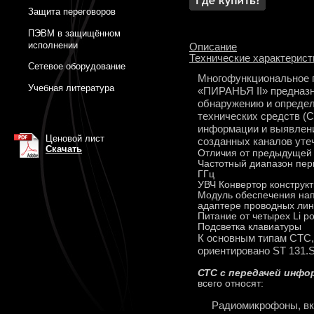
Защита переговоров
ПЭВМ в защищённом
исполнении
Описание
Технические характерист
Сетевое оборудование
Многофункциональное п
Учебная литература
«ПИРАНЬЯ II» предназн
обнаружению и опреде
технических средств (С
информации и выявлени
Ценовой лист
созданных каналов уте
Скачать
Отличия от предыдущей 
Частотный диапазон пер
ГГц
УВЧ Конвертор конструк
Модуль обеспечения на
адаптере проводных ли
Питание от четырех Li p
Подсветка клавиатуры
К основным типам СТС,
ориентировано ST 131.S
СТС с передачей инфо
всего относят:
Радиомикрофоны, вк