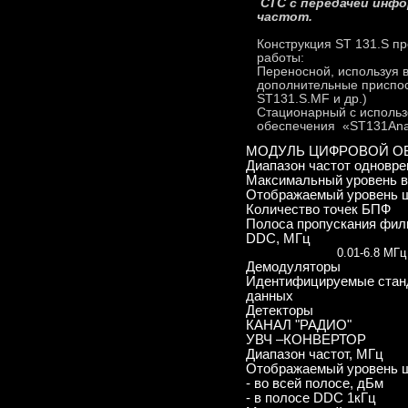
СТС с передачей инфо
частот.
Конструкция ST 131.S п
работы:
Переносной, используя 
дополнительные приспос
ST131.S.MF и др.)
Стационарный с использ
обеспечения «ST131Anal
МОДУЛЬ ЦИФРОВОЙ О
Диапазон частот одновре
Максимальный уровень в
Отображаемый уровень 
Количество точек БПФ
Полоса пропускания фил
DDC, МГц
0.01-6.8 МГц
Демодуляторы
Идентифицируемые стан
данных
Детекторы
КАНАЛ "РАДИО"
УВЧ –КОНВЕРТОР
Диапазон частот, МГц
Отображаемый уровень 
- во всей полосе, дБм
- в полосе DDC 1кГц