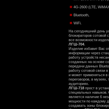
4G-2600 (LTE, WiMA
Bluetooth,
WiFi.
На сегодняшний день у
блокираторов сотовой 
все возможности изде
ЛГШ-704
.
Изделие избавит Вас о
информации через стан
работу устройств неса
созданных на основе с
передачи данных Blueto
работу сотовой связи в
и может применяться в
переговоров, в музеях,
аудиториях.
ЛГШ-718
прост в устан
специальных навыков. 
является наличие 6 не
мощности по каждому ди
создавать зоны блокир