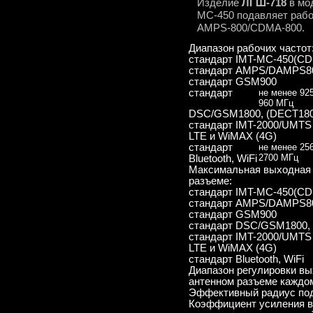
Изделие
ЛГШ-718
в мо
MC-450 подавляет раб
AMPS-800/CDMA-800.
Диапазон рабочих частот
стандарт IMT-MC-450(CD
стандарт AMPS/DAMPS80
стандарт GSM900
стандарт
не менее 925 
960 МГц
DSC/GSM1800, (DECT180
стандарт IMT-2000/UMTS
LTE и WiMAX (4G)
стандарт
не менее 25
2700 МГц
Bluetooth, WiFi
Максимальная выходная 
разъеме:
стандарт IMT-MC-450(CD
стандарт AMPS/DAMPS80
стандарт GSM900
стандарт DSC/GSM1800,
стандарт IMT-2000/UMTS
LTE и WiMAX (4G)
стандарт Bluetooth, WiFi
Диапазон регулировки в
антенном разъеме каждо
Эффективный радиус по
Коэффициент усиления в